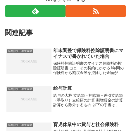
関連記事
年末調整で保険料控除証明書にマ
給与計算・年末調整
イナスで書かれていた場合
保険料控除証明書のマイナス保険料の控
除証明書には、その契約にかかる1年間の
保険料から割戻金等を控除した金額が記
載されています。基本的には、割戻金等
が支払った保険料を上回ることはほとん
どありませんが、年の中途で解約するな
給与計算
給与計算・年末調整
どして、割戻金等が保険...
給与の大枠 支給額－控除額＝差引支給額
（手取り）支給額の計算 割増賃金の計算
計算から除外するもの 以下の手当は、割
増賃金を計算するときに、計算の基礎に
含めなくて良い。（労基法施行規則 第
21条） 家族手当 通勤手当 別居手当 子女
教育手当...
育児休業中の賞与と社会保険料
給与計算・年末調整