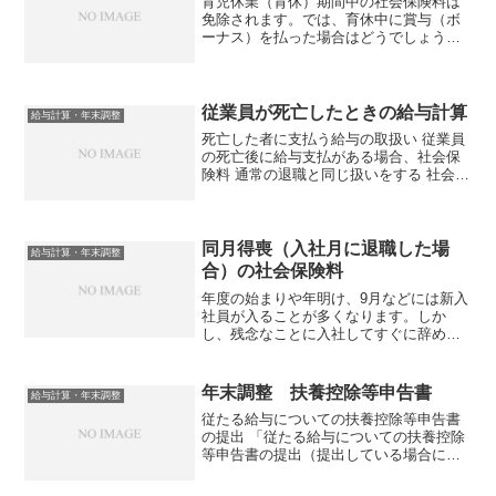
育児休業（育休）期間中の社会保険料は
免除されます。では、育休中に賞与（ボ
ーナス）を払った場合はどうでしょうか
育休中に賞与を支払った場合も社会保険
料が免除されます。免除期間育休期間は
社会保険料が免除されますが、育休中に
支払われた賞与に対する社...
従業員が死亡したときの給与計算
給与計算・年末調整
死亡した者に支払う給与の取扱い 従業員
の死亡後に給与支払がある場合、社会保
険料 通常の退職と同じ扱いをする 社会保
険料の控除 ：普通（死亡以外）の退職
と同じ。被保険者の資格の喪失日は、死
亡した日の翌日社会保険料は、喪失日の
前月分まで支払う必...
同月得喪（入社月に退職した場
給与計算・年末調整
合）の社会保険料
年度の始まりや年明け、9月などには新入
社員が入ることが多くなります。しか
し、残念なことに入社してすぐに辞めて
しまう従業員もいます。入社してすぐに
辞めてしまう中でも、入社した月に辞め
てしまう場合には、社会保険の取り扱い
年末調整 扶養控除等申告書
給与計算・年末調整
が特殊ですので注意が必要...
従たる給与についての扶養控除等申告書
の提出 「従たる給与についての扶養控除
等申告書の提出（提出している場合に
は、○印を付けてください。）」「扶養控
除等申告書」の右上の欄丸（○）印が必要