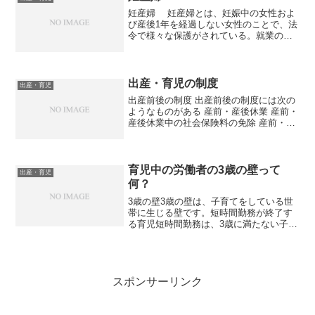
妊産婦 妊産婦とは、妊娠中の女性およ
び産後1年を経過しない女性のことで、法
令で様々な保護がされている。就業の制
限 6週間（多胎妊娠の場合は14週間）以
内に出産する予定の女性が請求した場合
は、その者を就業させてはいけない 産後
8週間以内の女...
出産・育児の制度
出産・育児
出産前後の制度 出産前後の制度には次の
ようなものがある 産前・産後休業 産前・
産後休業中の社会保険料の免除 産前・産
後休業中の所得の保障（出産手当金）産
前・産後休業産前42日（多胎妊娠の場合
は98日）、産後56日のうち、妊娠または
出産を理由...
育児中の労働者の3歳の壁って
出産・育児
何？
3歳の壁3歳の壁は、子育てをしている世
帯に生じる壁です。短時間勤務が終了す
る育児短時間勤務は、3歳に満たない子を
養育する労働者に対する措置として、法
律で義務づけられた制度です。原則とし
て、希望すれば1日6時間の時短勤務を選
択できるようにする...
スポンサーリンク