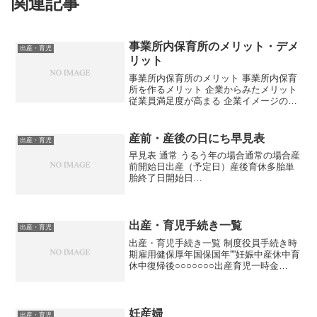
関連記事
事業所内保育所のメリット・デメ
出産・育児
リット
事業所内保育所のメリット 事業所内保育
所を作るメリット 企業からみたメリット
従業員満足度が高まる 企業イメージの向
上 採用のアピールポイントになる 女性が
出産後も働き続けやすく、労働力確保に
繋がる事業所内保育所で働くメリット 保
産前・産後の日にち早見表
出産・育児
育士等保育...
早見表 通常 うるう年の場合通常の場合産
前開始日出産（予定日）産後育休多胎単
胎終了日開始日
984256579/2611/211/12/262/279/2711/22
1/22/272/289/2811/231/32/283/19/2911/2.
..
出産・育児手続き一覧
出産・育児
出産・育児手続き一覧 制度役員手続き時
期雇用健保厚年国保国年''''妊娠中産休中育
休中復帰後○○○○○○○出産育児一時金
○×○○○○出産手当金支給○○××○◎産前産
後休業取得者申出書○○××○◎産前産後休
業取得者変更（終了）届○○××○◎産...
妊産婦
出産・育児