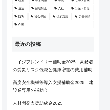
税金
年末調整
手続
セルズ台帳
通達
割増賃金
入社
出産・育児
防災
社会保険
役所対応
労働保険
介護
最近の投稿
エイジフレンドリー補助金2025 高齢者
の労災リスク低減と健康増進の費用補助
高度安全機械等導入支援補助金2025 建
設業専用の補助金
人材開発支援助成金2025