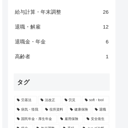
給与計算・年末調整
26
退職・解雇
12
退職金・年金
6
高齢者
1
タグ
労基法
法改正
労災
soft・tool
病気・怪我
役所資料
健康保険
退職
国民年金・厚生年金
雇用保険
安全衛生