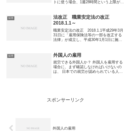
トに使う場合、1週28時間という上限があ
りますので注意が必要です。これを超え
てしまうと使用者と労働者に罰則が適用
されます。働くのに必要な在留資格（就
法改正 職業安定法の改正
採用
労ビザ）外国人が日本...
2018.1.1～
職業安定法の改正 2018.1.1平成29年3月
31日に「雇用保険法等の一部を改正する
法律」が成立し、平成30年1月1日に施行
されました。この中に職業安定法の一部
の改正が盛り込まれています。ハローワ
ーク等へ求人申込みをする際やホームペ
外国人の雇用
採用
ージ等...
就労できる外国人か？ 外国人を雇用する
場合に、まず確認しなければいけないの
は、 日本での就労が認められている人な
のか 就労内容に制限はないのか（就労制
限に引っかからないか）確認方法 在留カ
ード・特別永住者証明書を持っているか
在留カードにて...
スポンサーリンク
外国人の雇用