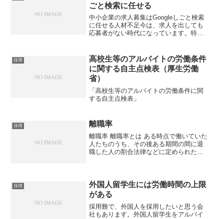
ごと検索に任せる
中小企業の求人募集はGoogleしごと検索
に任せる人材不足今は、求人を出しても
応募者がない時代になっています。特に
中小企業の採用難は顕著で、2018年は人
手不足による倒産が過去最高となり、人
材不足は深刻な状態です。これからはさ
高校生等のアルバイトの労働条件
採用
らに労働人口が...
に関する自主点検表（厚生労働
省）
「高校生等のアルバイトの労働条件に関
する自主点検表」
離職率
採用
離職率 離職率とは ある時点で働いていた
人たちのうち、その後ある期間の間に退
職した人の割合法律などに定められた定
義はなく、企業、役所等ごと算出根拠が
違う。期間や定義など、計算方法が異な
ることで離職率は変化する。一般的に
は、「期首における在籍...
外国人留学生には労働時間の上限
採用
がある
採用難で、外国人を採用したいと思う会
社もあります。外国人留学生をアルバイ