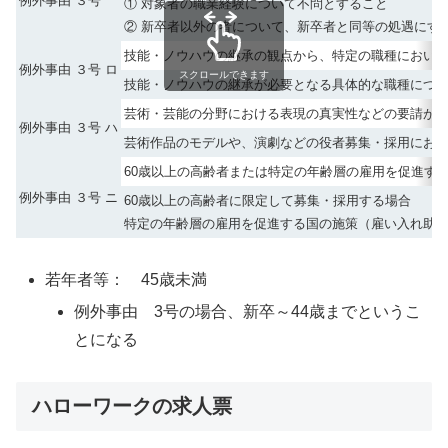
例外事由 ３号
① 対象者の職業経験について不問とすること
② 新卒者以外の者について、新卒者と同等の処遇にす
技能・ノウハウの継承の観点から、特定の職種におい
例外事由 ３号 ロ
スクロールできます
技能・ノウハウの継承が必要となる具体的な職種につ
芸術・芸能の分野における表現の真実性などの要請が
例外事由 ３号 ハ
芸術作品のモデルや、演劇などの役者募集・採用にお
60歳以上の高齢者または特定の年齢層の雇用を促進す
例外事由 ３号 ニ
60歳以上の高齢者に限定して募集・採用する場合
特定の年齢層の雇用を促進する国の施策（雇い入れ助
若年者等： 45歳未満
例外事由 3号の場合、新卒～44歳までというこ
とになる
ハローワークの求人票