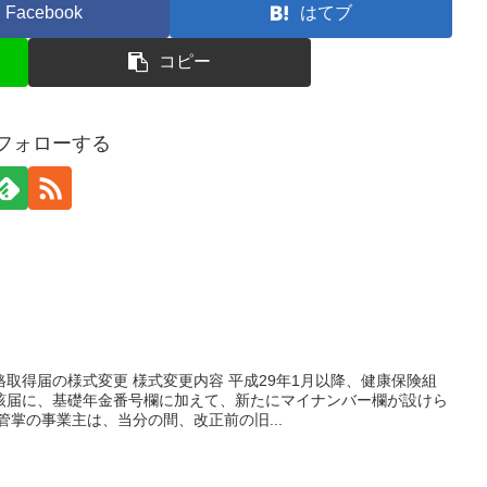
Facebook
はてブ
コピー
をフォローする
取得届の様式変更 様式変更内容 平成29年1月以降、健康保険組
該届に、基礎年金番号欄に加えて、新たにマイナンバー欄が設けら
管掌の事業主は、当分の間、改正前の旧...