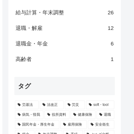
給与計算・年末調整
26
退職・解雇
12
退職金・年金
6
高齢者
1
タグ
労基法
法改正
労災
soft・tool
病気・怪我
役所資料
健康保険
退職
国民年金・厚生年金
雇用保険
安全衛生