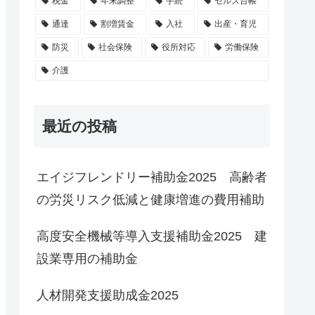
税金
年末調整
手続
セルズ台帳
通達
割増賃金
入社
出産・育児
防災
社会保険
役所対応
労働保険
介護
最近の投稿
エイジフレンドリー補助金2025 高齢者
の労災リスク低減と健康増進の費用補助
高度安全機械等導入支援補助金2025 建
設業専用の補助金
人材開発支援助成金2025