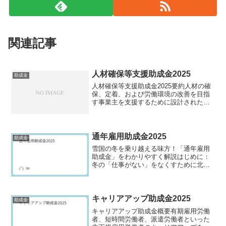
関連記事
人材確保等支援助成金2025
助成金
人材確保等支援助成金2025要約人材の確
保、定着、および労働環境の改善を目指
す事業主を支援するために設計された
「人材確保等支援助成金」制度です。本
助成金制度は、多様な雇用課題に対応す
るため、複数の専門コースから構成され
ています。主要なコース...
通年雇用助成金2025
助成金
雪国の冬を乗り越える味方！「通年雇用
助成金」をわかりやすく解説はじめに：
冬の「仕事がない」をなくすために北海
道や東北地方といった積雪寒冷地で事業
を営む事業主の方々にとって、「冬にな
ると仕事が減ってしまう…」というの
は、毎年頭を悩ませる大きな...
キャリアアップ助成金2025
助成金
キャリアアップ助成金概要有期雇用労働
者、短時間労働者、派遣労働者といった