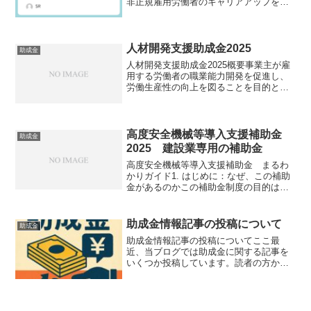
非正規雇用労働者のキャリアアップを促
進する事業主を支援する「キャリアアッ
プ助成金」の全体像をまとめたものであ
る。本助成金は、労働者の雇用の安定と
処遇の改善を目的とし、正...
人材開発支援助成金2025
助成金
人材開発支援助成金2025概要事業主が雇
用する労働者の職業能力開発を促進し、
労働生産性の向上を図ることを目的とし
て、訓練経費や訓練期間中の賃金の一部
を助成する制度である。制度は複数のコ
ースから構成されており、それぞれが異
なる目的と対象を持つ...
高度安全機械等導入支援補助金
助成金
2025 建設業専用の補助金
高度安全機械等導入支援補助金 まるわ
かりガイド1. はじめに：なぜ、この補助
金があるのかこの補助金制度の目的は、
ただ一つ。建設現場での労働災害をなく
すことです。高水準の安全機能を持つ機
械を導入することで、現場で働く人々の
助成金情報記事の投稿について
助成金
安全を守るために作ら...
助成金情報記事の投稿についてここ最
近、当ブログでは助成金に関する記事を
いくつか投稿しています。読者の方から
「どうして急に助成金の記事が増えたの
ですか？」という質問をいただくことも
ありました。今回は、その理由と今後の
方針について少し書いておこ...